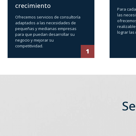
crecimiento
Para cada
las neces
Ofrecemos servicios de consultoría
ofrecemos
adaptados a las necesidades de
realizable
pequeñas y medianas empresas
lograr la
para que puedan desarrollar su
negocio y mejorar su
competitividad.
1
Se