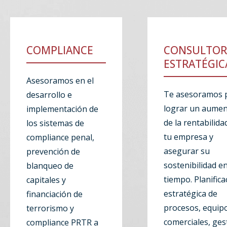
COMPLIANCE
CONSULTOR
ESTRATÉGIC
Asesoramos en el
Te asesoramos 
desarrollo e
lograr un aume
implementación de
de la rentabilida
los sistemas de
tu empresa y
compliance penal,
asegurar su
prevención de
sostenibilidad en
blanqueo de
tiempo. Planifica
capitales y
estratégica de
financiación de
procesos, equip
terrorismo y
comerciales, ges
compliance PRTR a