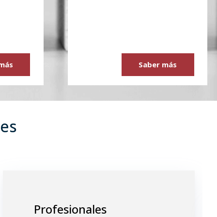
 más
Saber más
tes
Profesionales