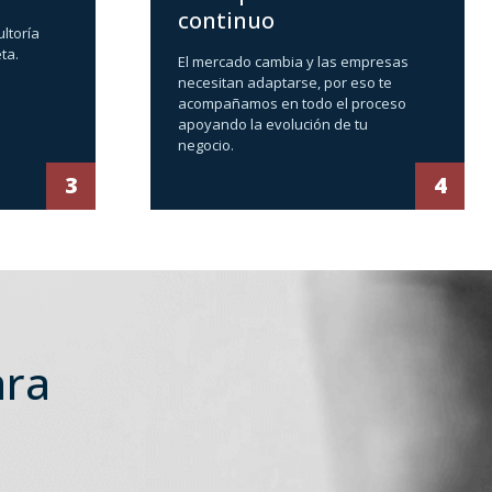
continuo
ltoría
ta.
El mercado cambia y las empresas
necesitan adaptarse, por eso te
acompañamos en todo el proceso
apoyando la evolución de tu
negocio.
3
4
ara