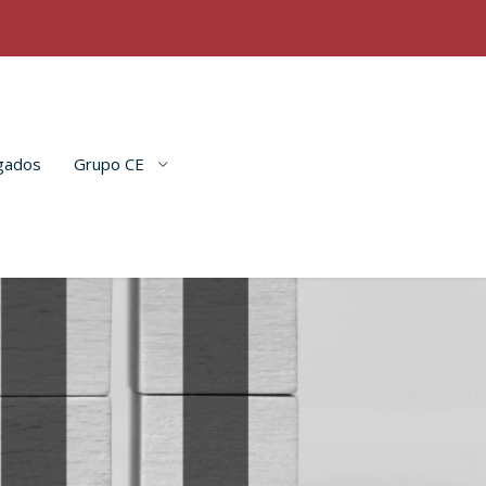
gados
Grupo CE