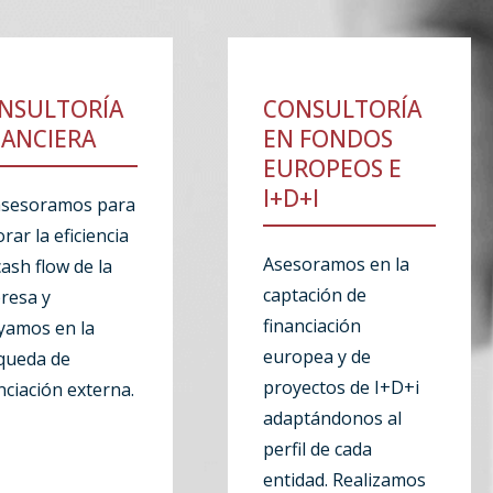
NSULTORÍA
CONSULTORÍA
NANCIERA
EN FONDOS
EUROPEOS E
I+D+I
asesoramos para
rar la eficiencia
Asesoramos en la
cash flow de la
captación de
resa y
financiación
yamos en la
europea y de
queda de
proyectos de I+D+i
nciación externa.
adaptándonos al
perfil de cada
entidad. Realizamos