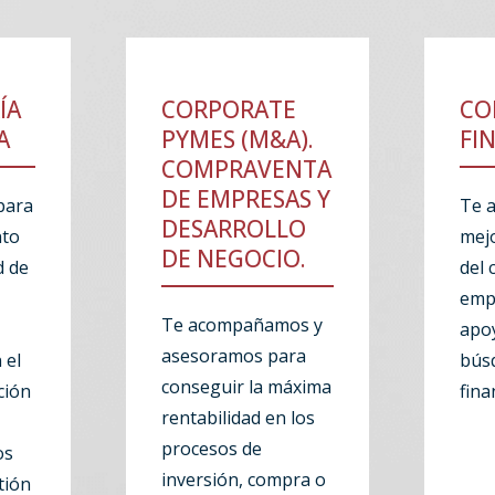
ÍA
CORPORATE
CO
A
PYMES (M&A).
FI
COMPRAVENTA
DE EMPRESAS Y
para
Te 
DESARROLLO
nto
mejo
DE NEGOCIO.
d de
del 
emp
Te acompañamos y
apo
asesoramos para
 el
bús
conseguir la máxima
ción
fina
rentabilidad en los
procesos de
os
inversión, compra o
tión