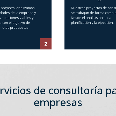
 proyecto, analizamos
Nuestros proyectos de consu
idades de la empresa y
se trabajan de forma comple
 soluciones viables y
Desde el análisis hasta la
s con el objetivo de
planificación y la ejecución.
s metas propuestas.
2
rvicios de consultoría p
empresas