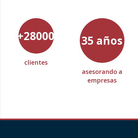
+28000
35 años
clientes
asesorando a
empresas