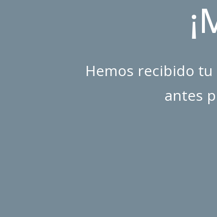
¡
Hemos recibido tu 
antes p