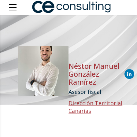
Néstor Manuel
González
Ramírez
Asesor fiscal
Dirección Territorial
Canarias