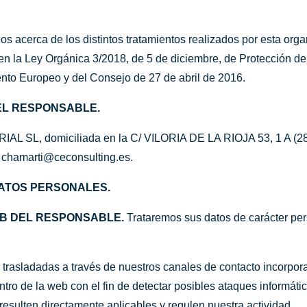
sados acerca de los distintos tratamientos realizados por esta o
en la Ley Orgánica 3/2018, de 5 de diciembre, de Protección d
nto Europeo y del Consejo de 27 de abril de 2016.
EL RESPONSABLE.
L SL, domiciliada en la C/ VILORIA DE LA RIOJA 53, 1 A
o
chamarti@ceconsulting.es
.
DATOS PERSONALES.
EB DEL RESPONSABLE.
Trataremos sus datos de carácter pers
as trasladadas a través de nuestros canales de contacto incorpo
ro de la web con el fin de detectar posibles ataques informáti
resulten directamente aplicables y regulen nuestra actividad.