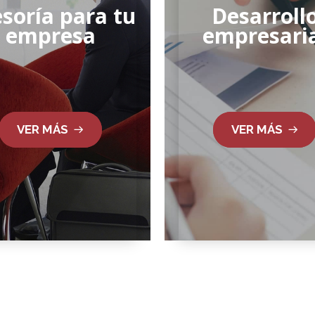
soría para tu
Desarroll
empresa
empresari
VER MÁS
VER MÁS