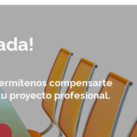
ada!
 permítenos compensarte
tu proyecto profesional.