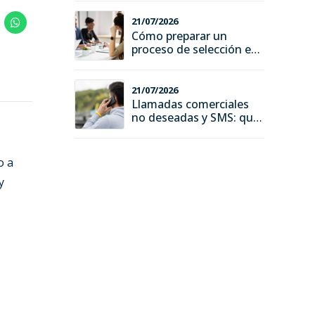
ventajas y riesgos
21/07/2026
Cómo preparar un
proceso de selección en
una fundación o
asociación
21/07/2026
Llamadas comerciales
no deseadas y SMS: qué
deben saber empresas y
consumidores
o a
y