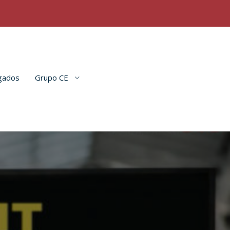
gados
Grupo CE