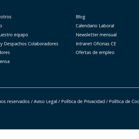
sotros
Blog
co
Calendario Laboral
uestro equipo
Newsletter mensual
 y Despachos Colaboradores
Intranet Oficinas CE
dores
Ofertas de empleo
rensa
hos reservados
/
Aviso Legal
/
Política de Privacidad
/
Política de Co